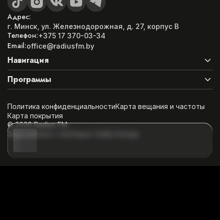
Адрес:
г. Минск, ул. Железнодорожная, д. 27, корпус B
Телефон:
+375 17 370-03-34
Email:
office@radiusfm.by
Навигация
Программы
Что играло?
Top Chart
Пробудители
Программы
Политика конфиденциальности
Карта вещания и частоты
Отличный день
Подкасты
Карта покрытия
АвтоДрайв
Новости
©
2026
Radius FM
Top Chart Radius FM
Команда
Задизайнено с любовью
Yadka Design
В движении
Реклама
ВсеЛенские истории
О радио
Технодзен
Шоу с толком
Тут есть