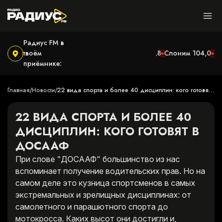
Радиус FM в
Могилёв
твоём
100,9
Ушачи
102,7
Сметаничи
103,8
Слоним
104,0
Гр
приёмнике:
Главная
Новости
22 вида спорта и более 40 дисциплин: кого готовят 
/
/
в ДОСААФ
22 ВИДА СПОРТА И БОЛЕЕ 40
ДИСЦИПЛИН: КОГО ГОТОВЯТ В
ДОСААФ
При слове "ДОСААФ" большинство из нас
вспоминает получение водительских прав. Но на
самом деле это кузница спортсменов в самых
экстремальных и зрелищных дисциплинах: от
самолетного и парашютного спорта до
мотокросса. Каких высот они достигли и,