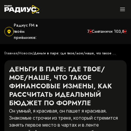
Радиус FM в
твоём
Могилёв
100,9
Ушачи
102,7
Сметаничи
103,8
С
приёмнике:
Главная
Новости
Деньги в паре: где твое/мое/наше, что такое 
/
/
финансовые измены, как рассчитать идеальный 
бюджет по формуле
ДЕНЬГИ В ПАРЕ: ГДЕ ТВОЕ/
МОЕ/НАШЕ, ЧТО ТАКОЕ
ФИНАНСОВЫЕ ИЗМЕНЫ, КАК
РАССЧИТАТЬ ИДЕАЛЬНЫЙ
БЮДЖЕТ ПО ФОРМУЛЕ
Он умный, я красивая, он пашет я красивая.
Знакомые строчки из треке, который стремится
занять первое место в чартах и в ленте