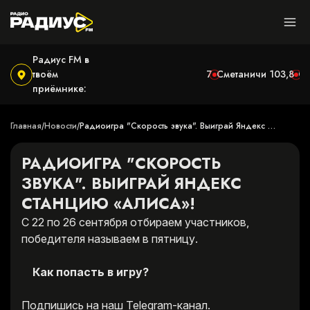
Радиус FM в
твоём
Могилёв
100,9
Ушачи
102,7
Сметаничи
103,8
С
приёмнике:
Главная
Новости
Радиоигра "Скорость звука". Выиграй Яндекс 
/
/
Станцию «Алиса»!
РАДИОИГРА "СКОРОСТЬ
ЗВУКА". ВЫИГРАЙ ЯНДЕКС
СТАНЦИЮ «АЛИСА»!
С 22 по 26 сентября отбираем участников,
победителя называем в пятницу.
Как попасть в игру?
Подпишись на наш
Telegram-канал
.