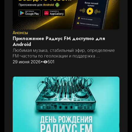
Анонсы
Приложение Радиус FM доступно для
Android
Любимая музыка, стабильный эфир, определение 
FM-частоты по геолокации и поддержка 
автомобильных мультимедийных систем с Android
29 июня 2026
•
501