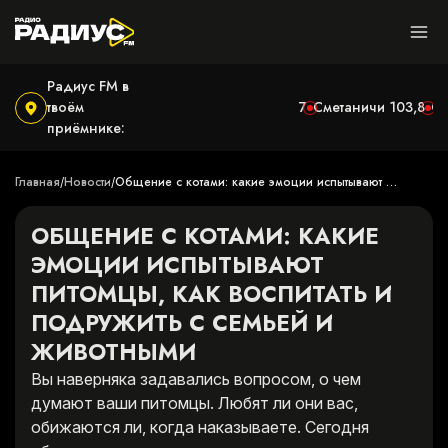
Радиус FM в
твоём
Могилёв
100,9
Ушачи
102,7
Сметаничи
103,8
С
приёмнике:
Главная
Новости
Общение с котами: какие эмоции испытывают 
/
/
питомцы, как воспитать и подружить с семьей и 
животными
ОБЩЕНИЕ С КОТАМИ: КАКИЕ
ЭМОЦИИ ИСПЫТЫВАЮТ
ПИТОМЦЫ, КАК ВОСПИТАТЬ И
ПОДРУЖИТЬ С СЕМЬЕЙ И
ЖИВОТНЫМИ
Вы наверняка задавались вопросом, о чем
думают ваши питомцы. Любят ли они вас,
обижаются ли, когда наказываете. Сегодня